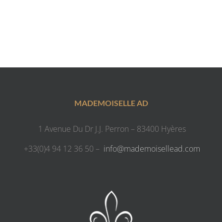
MADEMOISELLE AD
1 Avenue Du Dr J.J. Perron – 83400 Hyères
+33(0)4 94 12 36 50 –
info@mademoisellead.com