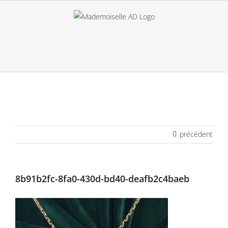
Passer
au
contenu
précédent
8b91b2fc-8fa0-430d-bd40-deafb2c4baeb