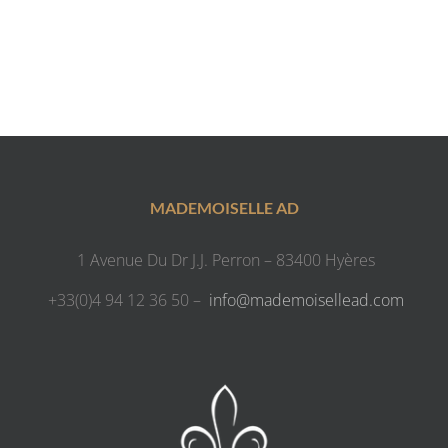
MADEMOISELLE AD
1 Avenue Du Dr J.J. Perron – 83400 Hyères
+33(0)4 94 12 36 50 –
info@mademoisellead.com