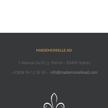
MADEMOISELLE AD
1 Avenue Du Dr J.J. Perron – 83400 Hyères
+33(0)4 94 12 36 50 –
info@mademoisellead.com