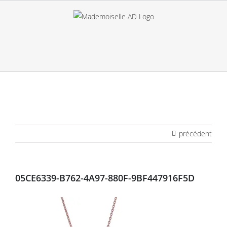
Passer
au
contenu
précédent
05CE6339-B762-4A97-880F-9BF447916F5D