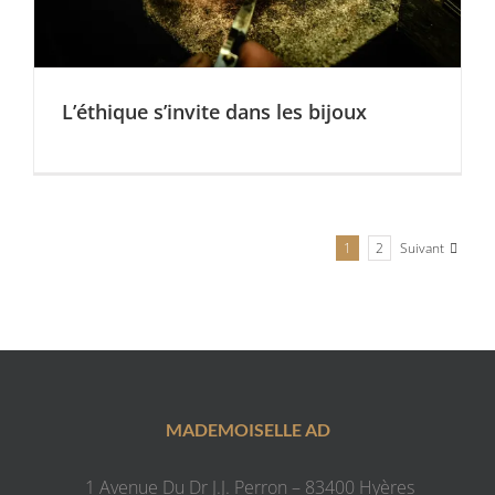
L’éthique s’invite dans les bijoux
Suivant
1
2
MADEMOISELLE AD
1 Avenue Du Dr J.J. Perron – 83400 Hyères