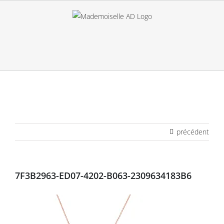
Passer
au
contenu
précédent
7F3B2963-ED07-4202-B063-2309634183B6