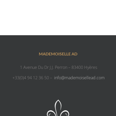
MADEMOISELLE AD
1 Avenue Du Dr J.J. Perron – 83400 Hyères
+33(0)4 94 12 36 50 –
info@mademoisellead.com