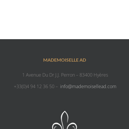
MADEMOISELLE AD
1 Avenue Du Dr J.J. Perron – 83400 Hyères
+33(0)4 94 12 36 50 –
info@mademoisellead.com