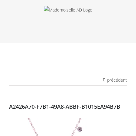
Passer
au
contenu
précédent
A2426A70-F7B1-49A8-ABBF-B1015EA94B7B