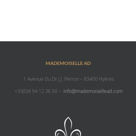
MADEMOISELLE AD
1 Avenue Du Dr J.J. Perron – 83400 Hyères
+33(0)4 94 12 36 50 –
info@mademoisellead.com