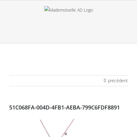
Passer
au
contenu
précédent
51C068FA-004D-4FB1-AEBA-799C6FDF8891