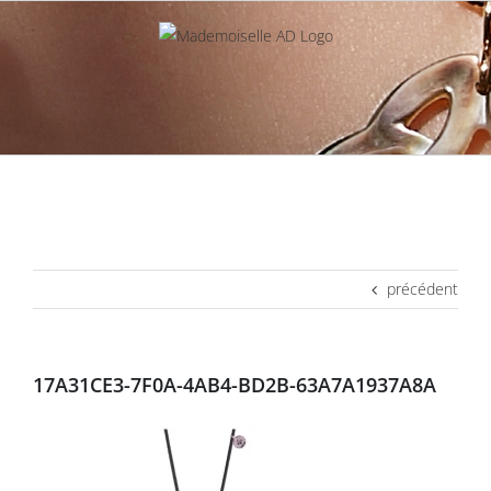
Passer
au
contenu
précédent
17A31CE3-7F0A-4AB4-BD2B-63A7A1937A8A