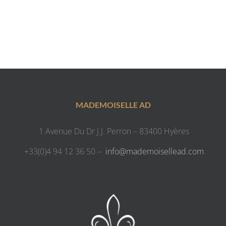
MADEMOISELLE AD
1 Avenue Du Dr J.J. Perron – 83400 Hyères
+33(0)4 94 12 36 50 –
info@mademoisellead.com