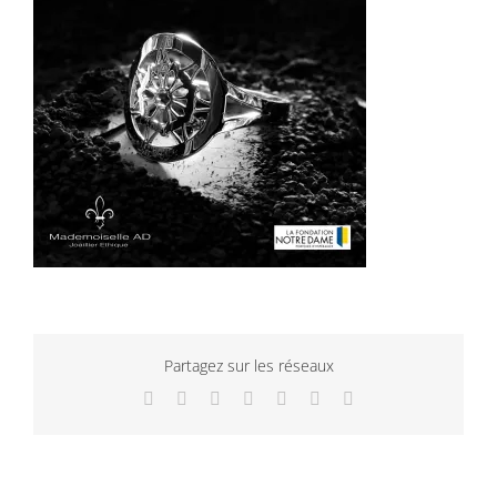
Partagez sur les réseaux
Facebook
Twitter
LinkedIn
WhatsApp
Tumblr
Pinterest
Email