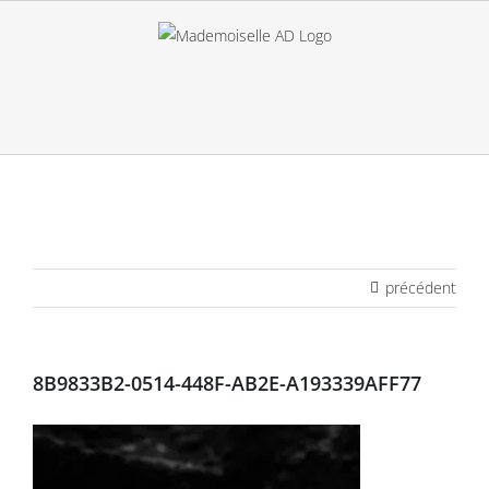
Passer
au
contenu
précédent
8B9833B2-0514-448F-AB2E-A193339AFF77