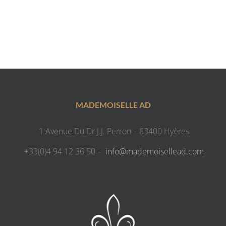
MADEMOISELLE AD
1 Avenue Du Dr J.J. Perron – 83400 Hyères
+33(0)4 94 12 36 50 –
info@mademoisellead.com