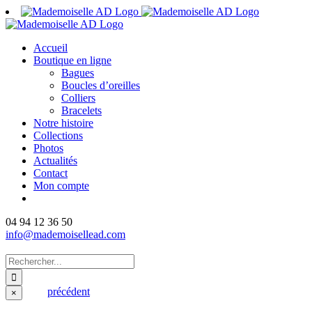
Passer
au
contenu
Accueil
Boutique en ligne
Bagues
Boucles d’oreilles
Colliers
Bracelets
Notre histoire
Collections
Photos
Actualités
Contact
Mon compte
04 94 12 36 50
info@mademoisellead.com
Rechercher:
précédent
Fermer
×
la