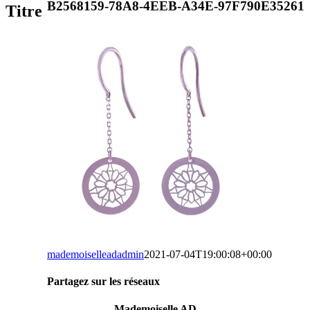
vue
B2568159-78A8-4EEB-A34E-97F790E35261
Titre
rapide
du
produit
mademoiselleadadmin
2021-07-04T19:00:08+00:00
Partagez sur les réseaux
Facebook
Twitter
LinkedIn
WhatsApp
Tumblr
Pinterest
Email
Mademoiselle AD