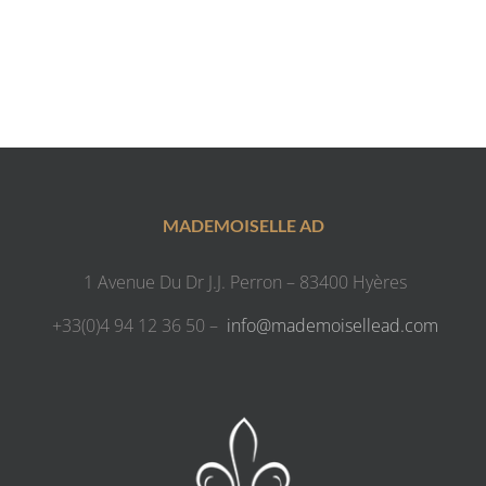
MADEMOISELLE AD
1 Avenue Du Dr J.J. Perron – 83400 Hyères
+33(0)4 94 12 36 50 –
info@mademoisellead.com