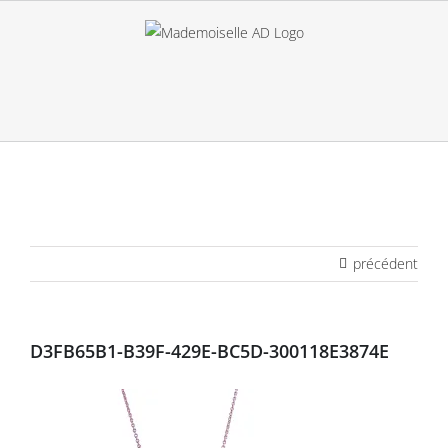
Passer
au
contenu
précédent
D3FB65B1-B39F-429E-BC5D-300118E3874E