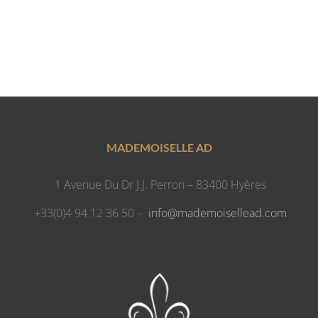
MADEMOISELLE AD
1 Avenue Du Dr J.J. Perron – 83400 Hyères
+33(0)4 94 12 36 50 –
info@mademoisellead.com