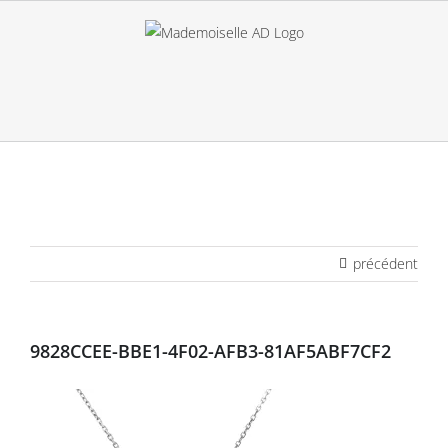
Passer
au
contenu
précédent
9828CCEE-BBE1-4F02-AFB3-81AF5ABF7CF2