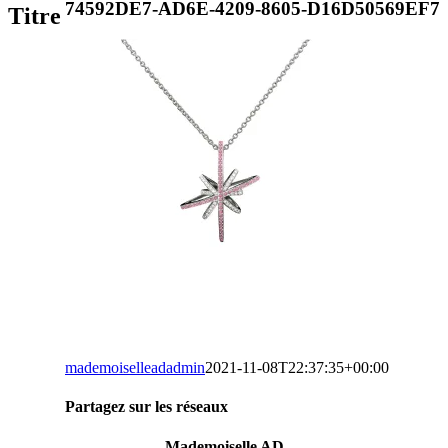
vue
74592DE7-AD6E-4209-8605-D16D50569EF7
Titre
rapide
du
produit
mademoiselleadadmin
2021-11-08T22:37:35+00:00
Partagez sur les réseaux
Facebook
Twitter
LinkedIn
WhatsApp
Tumblr
Pinterest
Email
Mademoiselle AD