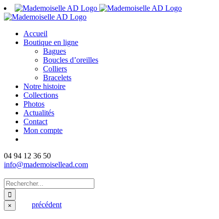
Passer
au
contenu
Accueil
Boutique en ligne
Bagues
Boucles d’oreilles
Colliers
Bracelets
Notre histoire
Collections
Photos
Actualités
Contact
Mon compte
04 94 12 36 50
info@mademoisellead.com
Rechercher:
précédent
Fermer
×
la