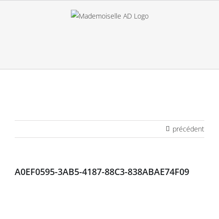
Passer
au
contenu
précédent
A0EF0595-3AB5-4187-88C3-838ABAE74F09