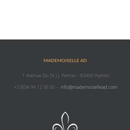
MADEMOISELLE AD
1 Avenue Du Dr J.J. Perron – 83400 Hyères
+33(0)4 94 12 36 50 –
info@mademoisellead.com