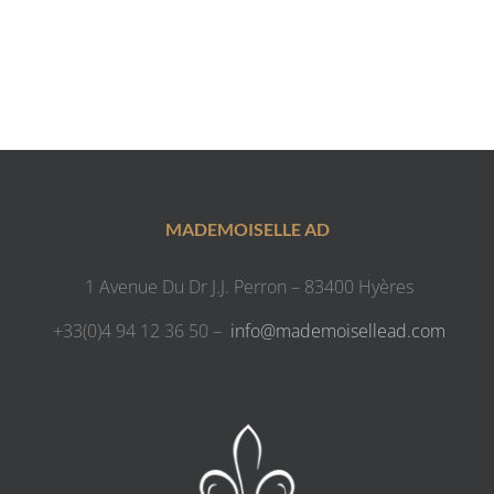
MADEMOISELLE AD
1 Avenue Du Dr J.J. Perron – 83400 Hyères
+33(0)4 94 12 36 50 –
info@mademoisellead.com