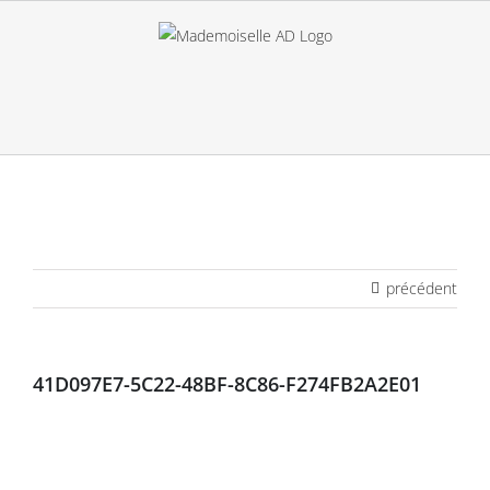
Passer
au
contenu
précédent
41D097E7-5C22-48BF-8C86-F274FB2A2E01