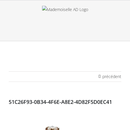
Passer
au
contenu
précédent
51C26F93-0B34-4F6E-A8E2-4D82F5D0EC41