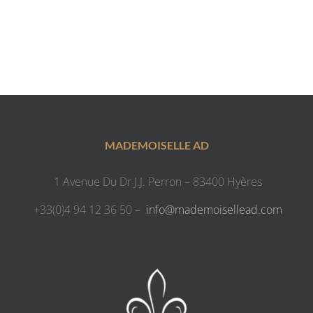
MADEMOISELLE AD
1 Avenue Du Dr J.J. Perron – 83400 Hyères
+33(0)4 94 12 36 50 –
info@mademoisellead.com