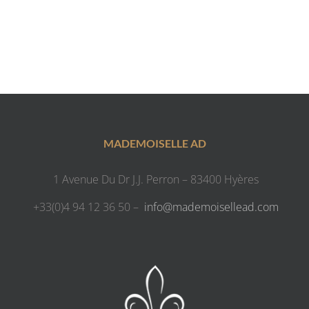
MADEMOISELLE AD
1 Avenue Du Dr J.J. Perron – 83400 Hyères
+33(0)4 94 12 36 50 –
info@mademoisellead.com