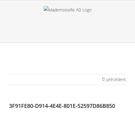
Passer
au
contenu
précédent
3F91FE80-D914-4E4E-801E-52597D86B850