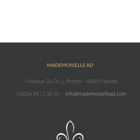
MADEMOISELLE AD
1 Avenue Du Dr J.J. Perron – 83400 Hyères
+33(0)4 94 12 36 50 –
info@mademoisellead.com