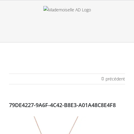
Passer
au
contenu
précédent
79DE4227-9A6F-4C42-B8E3-A01A48C8E4F8