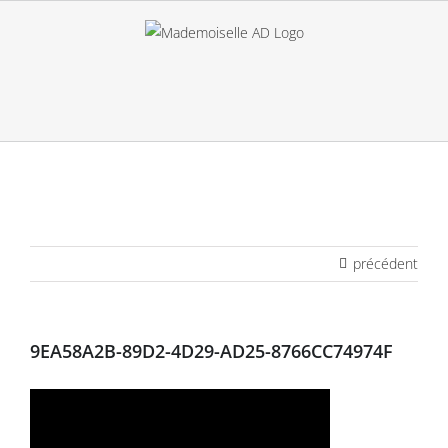
Passer
au
contenu
précédent
9EA58A2B-89D2-4D29-AD25-8766CC74974F