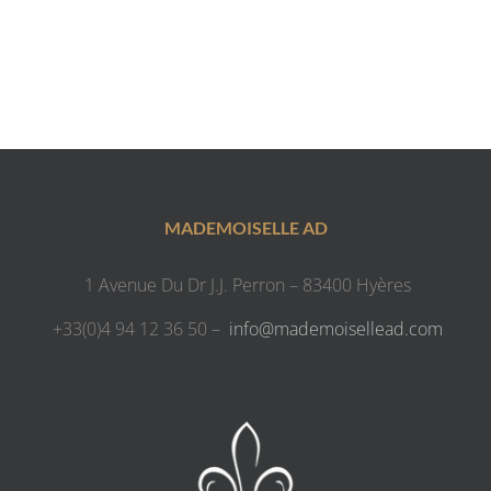
MADEMOISELLE AD
1 Avenue Du Dr J.J. Perron – 83400 Hyères
+33(0)4 94 12 36 50 –
info@mademoisellead.com