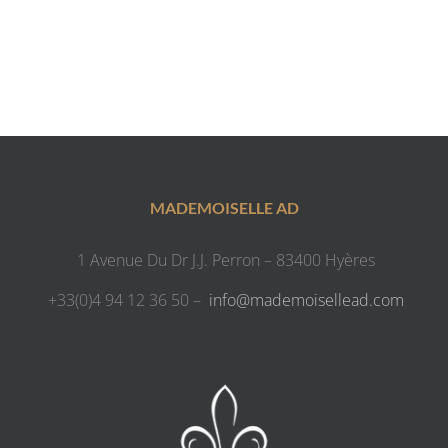
MADEMOISELLE AD
1 Avenue Du Dr J.J. Perron – 83400 Hyères
+33(0)4 94 12 36 50 –
info@mademoisellead.com