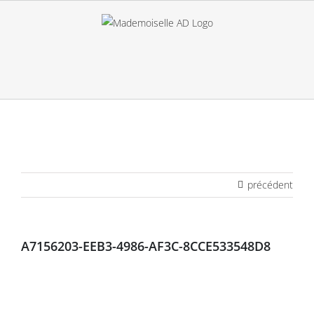
Passer
au
contenu
précédent
A7156203-EEB3-4986-AF3C-8CCE533548D8