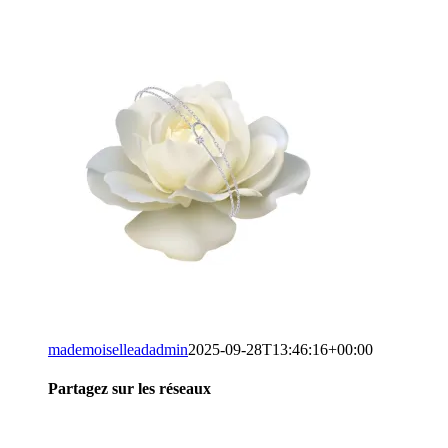
mademoiselleadadmin
2025-09-28T13:46:16+00:00
Partagez sur les réseaux
Facebook
Twitter
LinkedIn
WhatsApp
Tumblr
Pinterest
Email