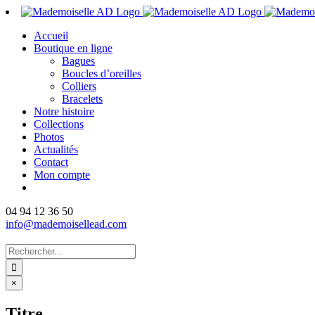
Passer
au
Accueil
contenu
Boutique en ligne
Bagues
Boucles d’oreilles
Colliers
Bracelets
Notre histoire
Collections
Photos
Actualités
Contact
Mon compte
04 94 12 36 50
info@mademoisellead.com
Rechercher:
Fermer
×
la
vue
Titre
rapide