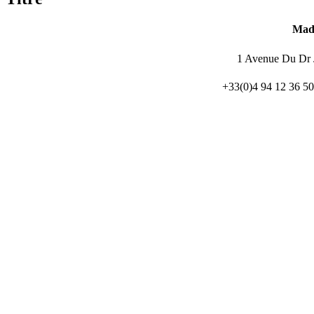
du
produit
Mad
1 Avenue Du Dr J
+33(0)4 94 12 36 5