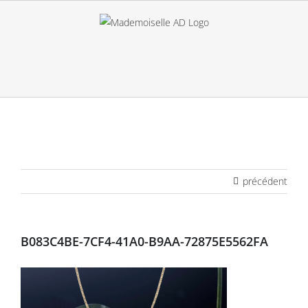
Passer
au
contenu
précédent
B083C4BE-7CF4-41A0-B9AA-72875E5562FA