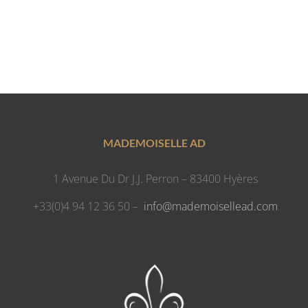
MADEMOISELLE AD
1 Avenue Du Dr J.J. Perron – 83400 Hyères
+33(0)4 94 12 36 50 –
info@mademoisellead.com