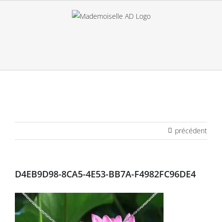
Passer
au
contenu
précédent
D4EB9D98-8CA5-4E53-BB7A-F4982FC96DE4