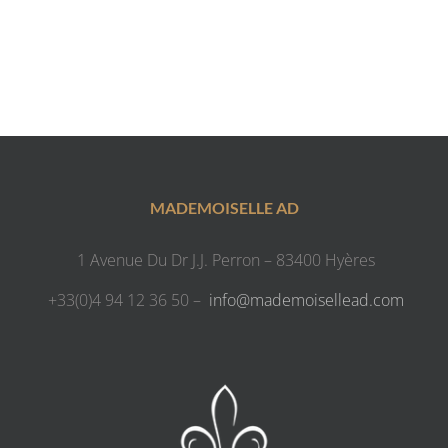
MADEMOISELLE AD
1 Avenue Du Dr J.J. Perron – 83400 Hyères
+33(0)4 94 12 36 50 –
info@mademoisellead.com