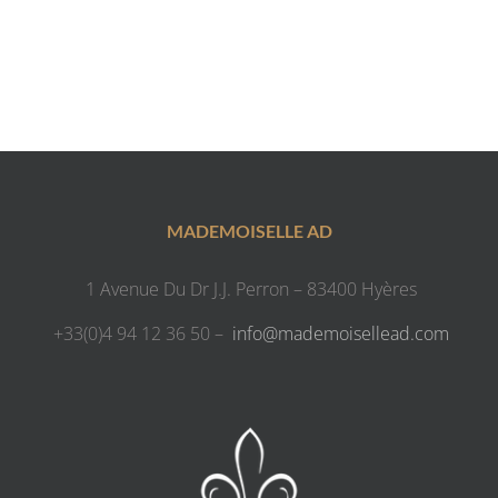
MADEMOISELLE AD
1 Avenue Du Dr J.J. Perron – 83400 Hyères
+33(0)4 94 12 36 50 –
info@mademoisellead.com