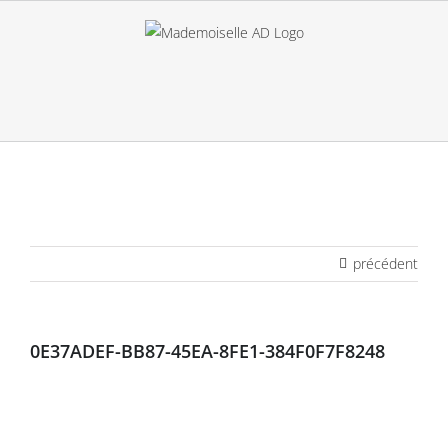
Passer
au
contenu
précédent
0E37ADEF-BB87-45EA-8FE1-384F0F7F8248