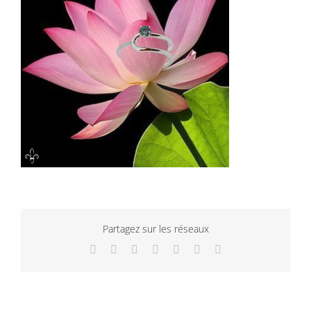
Partagez sur les réseaux
Facebook
Twitter
LinkedIn
WhatsApp
Tumblr
Pinterest
Email