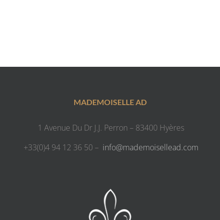
MADEMOISELLE AD
1 Avenue Du Dr J.J. Perron – 83400 Hyères
+33(0)4 94 12 36 50 –
info@mademoisellead.com