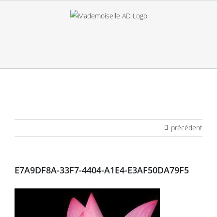
Passer
au
contenu
précédent
E7A9DF8A-33F7-4404-A1E4-E3AF50DA79F5