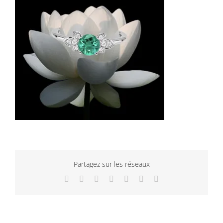
Partagez sur les réseaux
Facebook
Twitter
LinkedIn
WhatsApp
Tumblr
Pinterest
Email