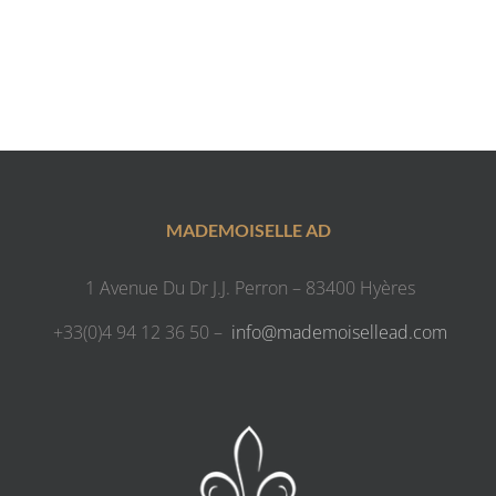
MADEMOISELLE AD
1 Avenue Du Dr J.J. Perron – 83400 Hyères
+33(0)4 94 12 36 50 –
info@mademoisellead.com