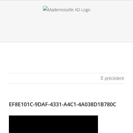
Passer
au
contenu
précédent
EF8E101C-9DAF-4331-A4C1-4A038D1B780C