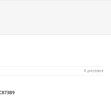
précédent
C873B9