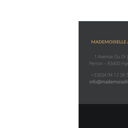
MADEMOISELLE
1 Avenue Du Dr J.
Perron – 83400 Hy
+33(0)4 94 12 36 
info@mademoisel