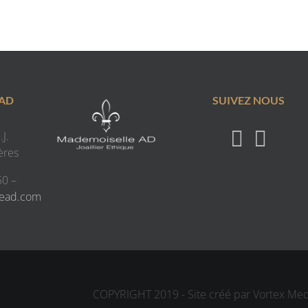
 AD
SUIVEZ NOUS
J.
ères
50 –
lead.com
COPYRIGHT 2019 - Site créé par Vortex Me