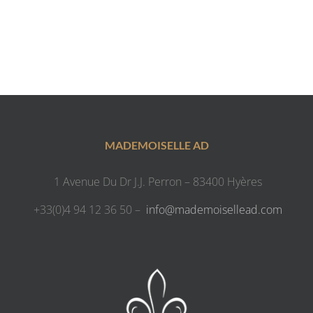
MADEMOISELLE AD
1 Avenue Du Dr J.J. Perron – 83400 Hyères
+33(0)4 94 12 36 50 –
info@mademoisellead.com