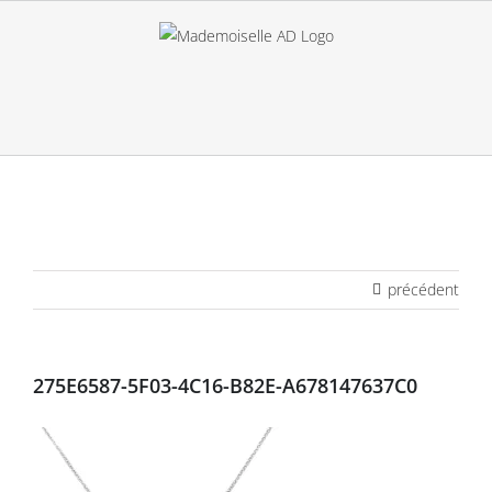
Passer
au
contenu
précédent
275E6587-5F03-4C16-B82E-A678147637C0