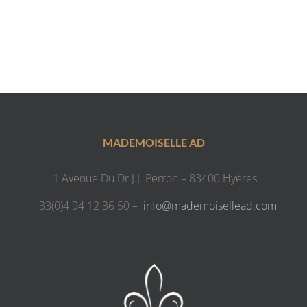
MADEMOISELLE AD
1 Avenue Du Dr J.J. Perron – 83400 Hyères
+33(0)4 94 12 36 50 –
info@mademoisellead.com