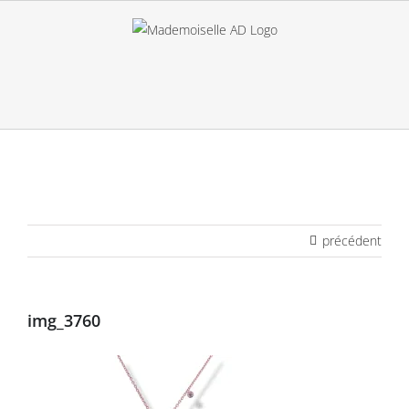
Passer
au
contenu
précédent
img_3760