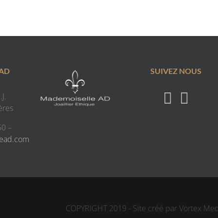
 AD
SUIVEZ NOUS
J.
ères
50 –
lead.com
COPYRIGHT 2019 - Site créé par Vortex Me