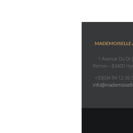
MADEMOISELLE
1 Avenue Du Dr J.
Perron – 83400 Hy
+33(0)4 94 12 36 
info@mademoisel