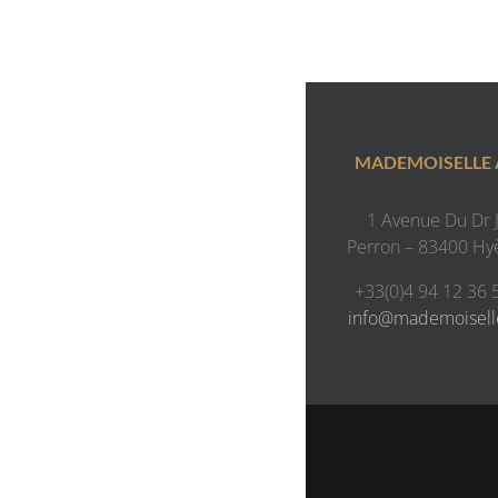
MADEMOISELLE
1 Avenue Du Dr J.
Perron – 83400 Hy
+33(0)4 94 12 36 
info@mademoisel