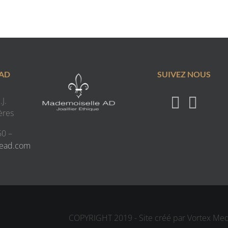
 AD
SUIVEZ NOUS
J.
ères
50 –
lead.com
COPYRIGHT 2019 - Site créé par Vortex Me