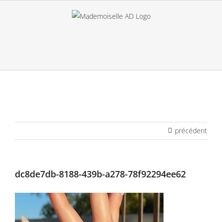
Passer
au
contenu
précédent
dc8de7db-8188-439b-a278-78f92294ee62