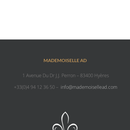
MADEMOISELLE AD
1 Avenue Du Dr J.J. Perron – 83400 Hyères
+33(0)4 94 12 36 50 –
info@mademoisellead.com