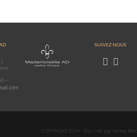
 AD
SUIVEZ NOUS
J.
ères
50 –
lead.com
COPYRIGHT 2019 - Site créé par Vortex Me