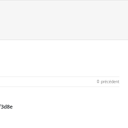
précédent
f3d8e