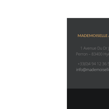
MADEMOISELLE
1 Avenue Du Dr J.
Perron – 83400 Hy
+33(0)4 94 12 36 
info@mademoisel