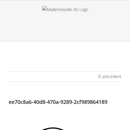
Passer
au
contenu
précédent
ee70c8a6-40d8-470a-9289-2cf989864189