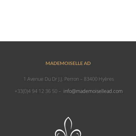
MADEMOISELLE AD
1 Avenue Du Dr J.J. Perron – 83400 Hyères
+33(0)4 94 12 36 50 –
info@mademoisellead.com