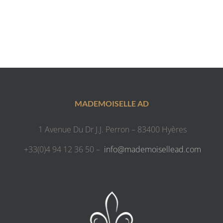
MADEMOISELLE AD
1 Avenue Du Dr J.J. Perron – 83400 Hyères
+33(0)4 94 12 36 50 –
info@mademoisellead.com