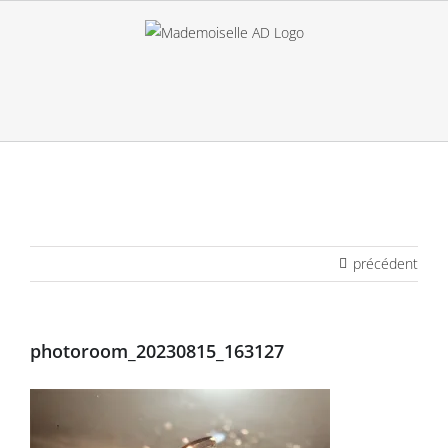
Passer
au
contenu
précédent
photoroom_20230815_163127