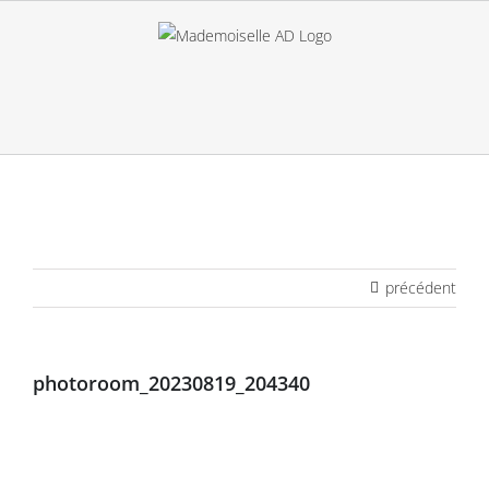
Passer
au
contenu
précédent
photoroom_20230819_204340