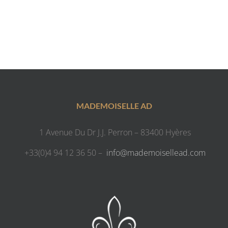
MADEMOISELLE AD
1 Avenue Du Dr J.J. Perron – 83400 Hyères
+33(0)4 94 12 36 50 –
info@mademoisellead.com