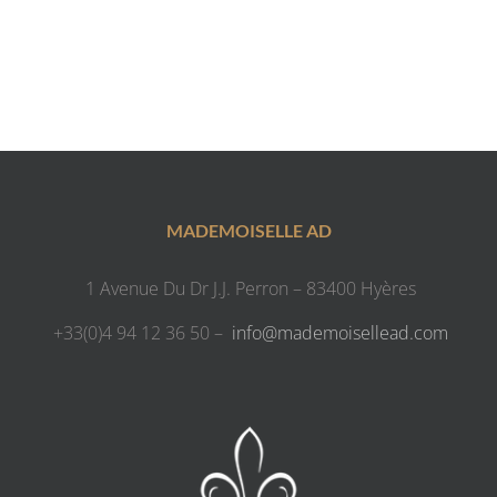
MADEMOISELLE AD
1 Avenue Du Dr J.J. Perron – 83400 Hyères
+33(0)4 94 12 36 50 –
info@mademoisellead.com