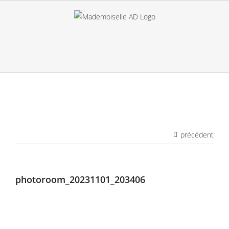
Passer
au
contenu
précédent
photoroom_20231101_203406