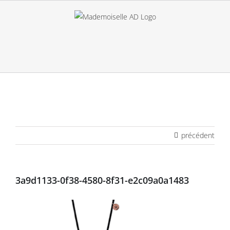
Passer
au
contenu
précédent
3a9d1133-0f38-4580-8f31-e2c09a0a1483