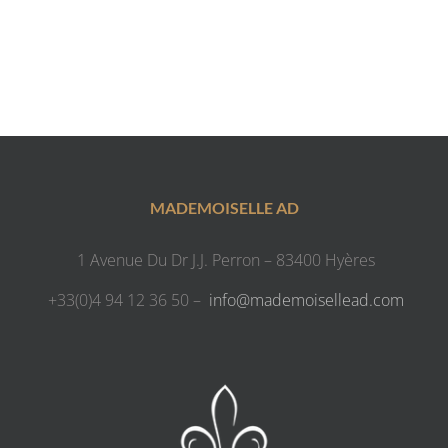
MADEMOISELLE AD
1 Avenue Du Dr J.J. Perron – 83400 Hyères
+33(0)4 94 12 36 50 –
info@mademoisellead.com