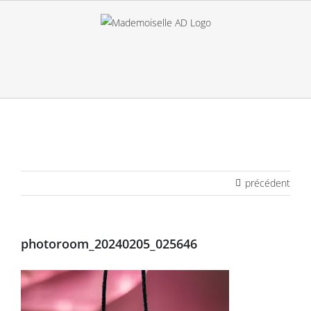
Passer
au
contenu
précédent
photoroom_20240205_025646