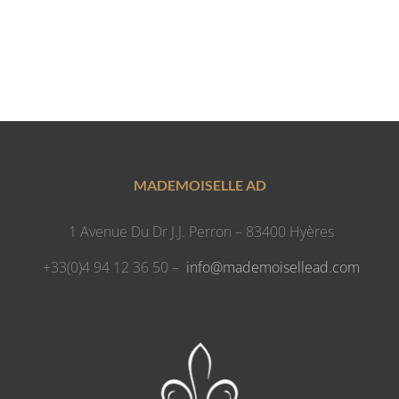
MADEMOISELLE AD
1 Avenue Du Dr J.J. Perron – 83400 Hyères
+33(0)4 94 12 36 50 –
info@mademoisellead.com