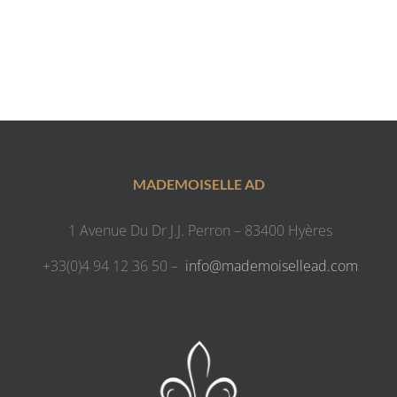
MADEMOISELLE AD
1 Avenue Du Dr J.J. Perron – 83400 Hyères
+33(0)4 94 12 36 50 –
info@mademoisellead.com