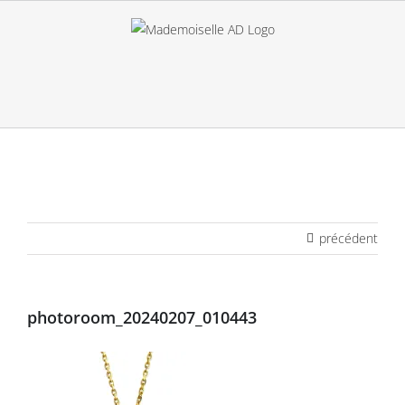
Passer
au
contenu
précédent
photoroom_20240207_010443