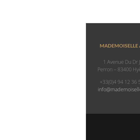
MADEMOISELLE
1 Avenue Du Dr J.
Perron – 83400 Hy
+33(0)4 94 12 36 
info@mademoisel