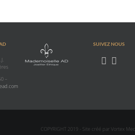
 AD
SUIVEZ NOUS
J.
ères
50 –
lead.com
COPYRIGHT 2019 - Site créé par Vortex Me