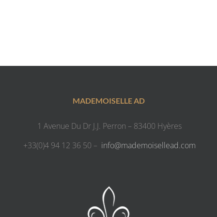
MADEMOISELLE AD
1 Avenue Du Dr J.J. Perron – 83400 Hyères
+33(0)4 94 12 36 50 –
info@mademoisellead.com