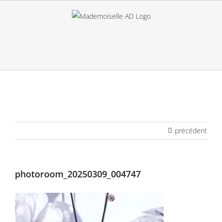
Passer
au
contenu
précédent
photoroom_20250309_004747