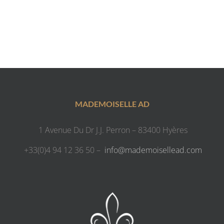
MADEMOISELLE AD
1 Avenue Du Dr J.J. Perron – 83400 Hyères
+33(0)4 94 12 36 50 –
info@mademoisellead.com