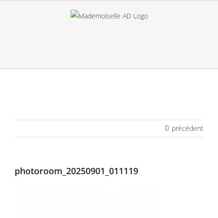
Passer
au
contenu
précédent
photoroom_20250901_011119