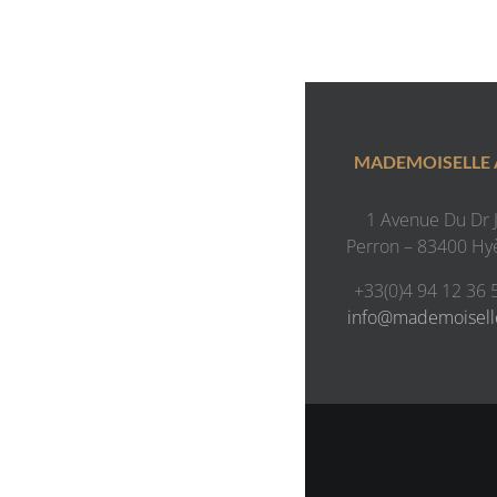
MADEMOISELLE
1 Avenue Du Dr J.
Perron – 83400 Hy
+33(0)4 94 12 36 
info@mademoisel