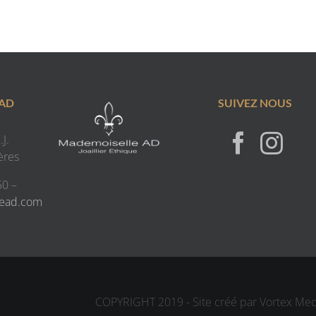
 AD
SUIVEZ NOUS
J.
ères
50 –
lead.com
COPYRIGHT 2019 - Site créé par Vortex Me