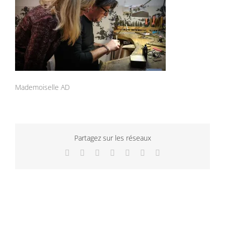
Mademoiselle AD
Partagez sur les réseaux
Facebook
Twitter
LinkedIn
WhatsApp
Tumblr
Pinterest
Email