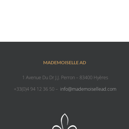
MADEMOISELLE AD
1 Avenue Du Dr J.J. Perron – 83400 Hyères
+33(0)4 94 12 36 50 –
info@mademoisellead.com