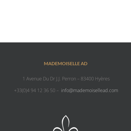
MADEMOISELLE AD
1 Avenue Du Dr J.J. Perron – 83400 Hyères
+33(0)4 94 12 36 50 –
info@mademoisellead.com