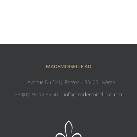
MADEMOISELLE AD
1 Avenue Du Dr J.J. Perron – 83400 Hyères
+33(0)4 94 12 36 50 –
info@mademoisellead.com