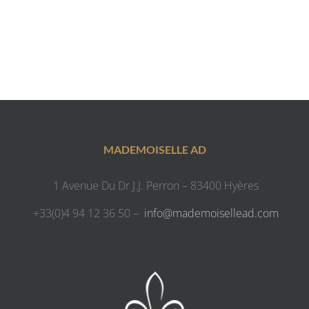
MADEMOISELLE AD
1 Avenue Du Dr J.J. Perron – 83400 Hyères
+33(0)4 94 12 36 50 –
info@mademoisellead.com