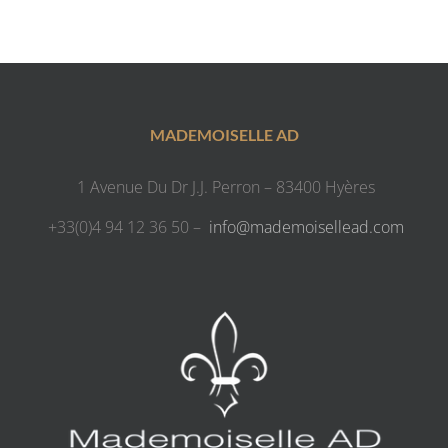
MADEMOISELLE AD
1 Avenue Du Dr J.J. Perron – 83400 Hyères
+33(0)4 94 12 36 50 –
info@mademoisellead.com